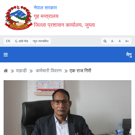
Accessibility
मुख्य
मुख्य
वेबसाइट
नेपाल सरकार
Mode
सामाग्री
नेभिगेसन
खोजमा
गृह मन्त्रालय
सुरु
पढ्नुहाेस्
पढ्नुहाेस्
जानुहोस्
जिल्ला प्रशासन कार्यालय, जुम्ला
गर्नुहोस्
EN
डार्क मोड
न्यून व्यान्डविथ
A-
A
A+
मेनु
पछाडी
कर्मचारी विवरण
एक राज गिरी