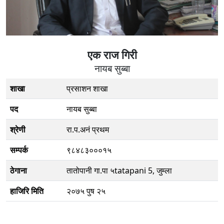
एक राज गिरी
नायब सुब्बा
शाखा
प्रसाशन शाखा
पद
नायब सुब्बा
श्रेणी
रा.प.अनं प्रथम
सम्पर्क
९८४८३०००१५
ठेगाना
तातोपानी गा.पा ५tatapani 5, जुम्ला
हाजिरि मिति
२०७५ पुष २५