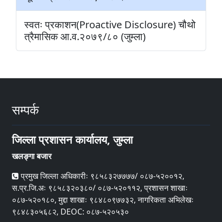
स्वतः प्रकाशन(Proactive Disclosure) चौथो
त्रैमासिक आ.व.२०७९/८० (जुम्ला)
सम्पर्क
जिल्ला प्रशासन कार्यालय, जुम्ला
खलङ्गा बजार
प्रमुख जिल्ला अधिकारीः ९८५८३२७७७७/ ०८७-५२००१२,
स.प्र.जि.अः ९८५८३२०३८०/ ०८७-५२०११२, प्रशासन शाखाः
०८७-५२०१८०, मुद्दा शाखाः ९८४८०९७७३२, नागरिकता अभिलेखः
९८४८३०५६८२, DEOC: ०८७-५२०५३०