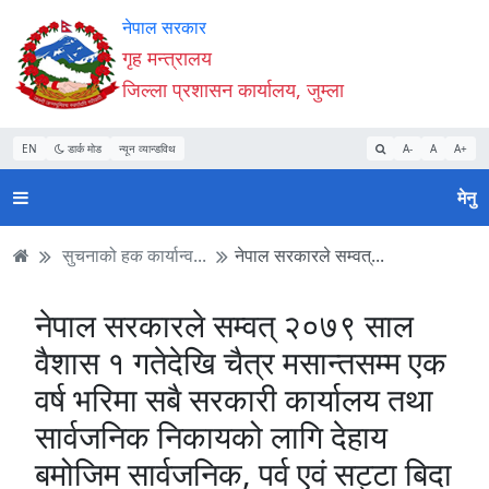
Accessibility
मुख्य
मुख्य
वेबसाइट
नेपाल सरकार
Mode
सामाग्री
नेभिगेसन
खोजमा
गृह मन्त्रालय
सुरु
पढ्नुहाेस्
पढ्नुहाेस्
जानुहोस्
जिल्ला प्रशासन कार्यालय, जुम्ला
गर्नुहोस्
EN
डार्क मोड
न्यून व्यान्डविथ
A-
A
A+
मेनु
सुचनाको हक कार्यान्व...
नेपाल सरकारले सम्वत्...
नेपाल सरकारले सम्वत् २०७९ साल
वैशास १ गतेदेखि चैत्र मसान्तसम्म एक
वर्ष भरिमा सबै सरकारी कार्यालय तथा
सार्वजनिक निकायको लागि देहाय
बमोजिम सार्वजनिक, पर्व एवं सट्टा बिदा