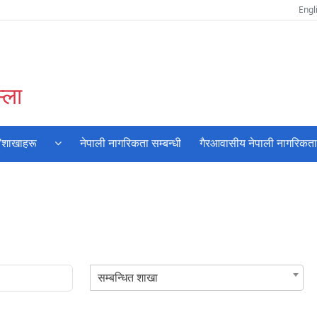
Engl
्ला
/शाखाहरू
नेपाली नागरिकता सम्बन्धी
गैरआवासीय नेपाली नागरिकता
सम्बन्धित शाखा