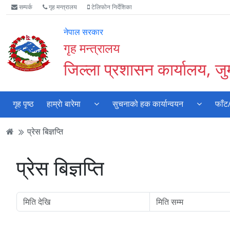
Accessibility
मुख्य
मुख्य
वेबसाइट
सम्पर्क
गृह मन्त्रालय
टेलिफोन निर्देशिका
Mode
सामाग्री
नेभिगेसन
खोजमा
सुरु
पढ्नुहाेस्
पढ्नुहाेस्
जानुहोस्
नेपाल सरकार
गर्नुहोस्
गृह मन्त्रालय
जिल्ला प्रशासन कार्यालय, जुम
गृह पृष्ठ
हाम्राे बारेमा
सुचनाको हक कार्यान्वयन
फाँट
प्रेस बिज्ञप्ति
प्रेस बिज्ञप्ति