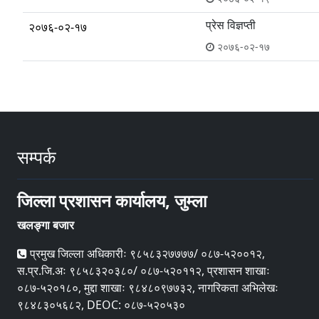
प्रेस विज्ञप्ती
२०७६-०२-१७
२०७६-०२-१७
सम्पर्क
जिल्ला प्रशासन कार्यालय, जुम्ला
खलङ्गा बजार
प्रमुख जिल्ला अधिकारीः ९८५८३२७७७७/ ०८७-५२००१२,
स.प्र.जि.अः ९८५८३२०३८०/ ०८७-५२०११२, प्रशासन शाखाः
०८७-५२०१८०, मुद्दा शाखाः ९८४८०९७७३२, नागरिकता अभिलेखः
९८४८३०५६८२, DEOC: ०८७-५२०५३०