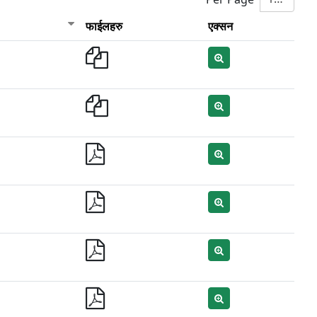
फाईलहरु
एक्सन