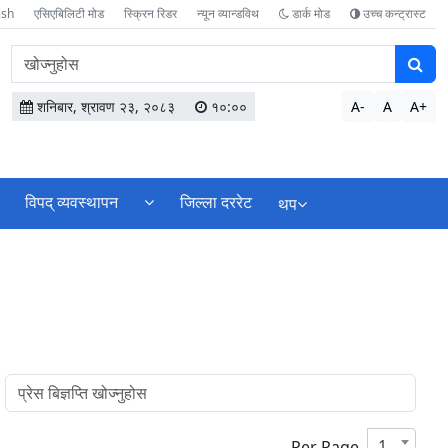
ish
एसिएबिलिटी मोड
स्क्रिन रिडर
न्यून व्यान्डविथ
डार्क मोड
उच्च कन्ट्रास्ट
वेबसाइटमा
सामग्री
खोज्नुहोस
शनिबार, श्रावण २३, २०८३
१०:००
A-
A
A+
विपद् व्यवस्थापन
जिल्ला दररेट
थप
10
Per Page