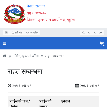
Accessibility
मुख्य
मुख्य
वेबसाइट
नेपाल सरकार
Mode
सामाग्री
नेभिगेसन
खोजमा
गृह मन्त्रालय
सुरु
पढ्नुहाेस्
पढ्नुहाेस्
जानुहोस्
जिल्ला प्रशासन कार्यालय, जुम्ला
गर्नुहोस्
EN
डार्क मोड
न्यून व्यान्डविथ
A-
A
A+
मेनु
निवेदनहरूकाे ढाँचा
राहत सम्बन्धमा
राहत सम्बन्धमा
२०७६-०४-०१
२०७६-०४-०१
फाईलको नाम /
फाईलको
एक्सन
शिर्षक
साइज