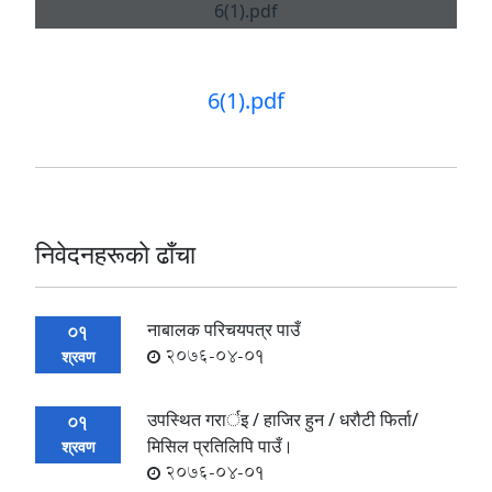
6(1).pdf
निवेदनहरूकाे ढाँचा
नाबालक परिचयपत्र पाउँ
01
2076-04-01
श्रवण
उपस्थित गरार्इ / हाजिर हुन / धरौटी फिर्ता/
01
मिसिल प्रतिलिपि पाउँ।
श्रवण
2076-04-01