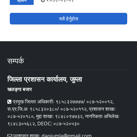
2076-04-01
श्रवण
सबै हेर्नुहोस
सम्पर्क
जिल्ला प्रशासन कार्यालय, जुम्ला
खलङ्गा बजार
प्रमुख जिल्ला अधिकारीः ९८५८३२७७७७/ ०८७-५२००१२,
स.प्र.जि.अः ९८५८३२०३८०/ ०८७-५२०११२, प्रशासन शाखाः
०८७-५२०१८०, मुद्दा शाखाः ९८४८०९७७३२, नागरिकता अभिलेखः
९८४८३०५६८२, DEOC: ०८७-५२०५३०
प्रशासन शाखाः daojumla@gmail.com