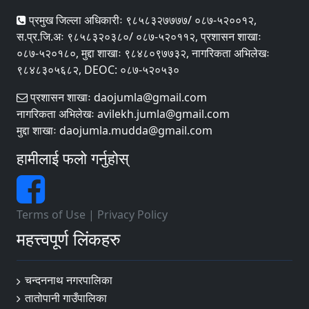
प्रमुख जिल्ला अधिकारीः ९८५८३२७७७७/ ०८७-५२००१२,
स.प्र.जि.अः ९८५८३२०३८०/ ०८७-५२०११२, प्रशासन शाखाः
०८७-५२०१८०, मुद्दा शाखाः ९८४८०९७७३२, नागरिकता अभिलेखः
९८४८३०५६८२, DEOC: ०८७-५२०५३०
प्रशासन शाखाः daojumla@gmail.com
नागरिकता अभिलेखः avilekh.jumla@gmail.com
मुद्दा शाखाः daojumla.mudda@gmail.com
हामीलाई फलो गर्नुहोस्
Terms of Use
|
Privacy Policy
महत्त्वपूर्ण लिंकहरु
चन्दननाथ नगरपालिका
तातोपानी गाउँपालिका