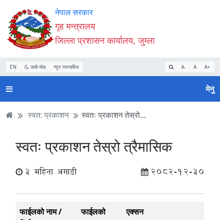
Accessibility
मुख्य
मुख्य
वेबसाइट
नेपाल सरकार
Mode
सामाग्री
नेभिगेसन
खोजमा
गृह मन्त्रालय
सुरु
पढ्नुहाेस्
पढ्नुहाेस्
जानुहोस्
जिल्ला प्रशासन कार्यालय, जुम्ला
गर्नुहोस्
EN
डार्क मोड
न्यून व्यान्डविथ
A-
A
A+
मेनु
स्वत: प्रकाशन
स्वतः प्रकाशन तेस्रो...
स्वतः प्रकाशन तेस्रो त्रैमासिक
3 महिना अगाडी
2082-12-30
फाईलको नाम /
फाईलको
एक्सन