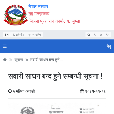
Accessibility
मुख्य
मुख्य
वेबसाइट
नेपाल सरकार
Mode
सामाग्री
नेभिगेसन
खोजमा
गृह मन्त्रालय
सुरु
पढ्नुहाेस्
पढ्नुहाेस्
जानुहोस्
जिल्ला प्रशासन कार्यालय, जुम्ला
गर्नुहोस्
EN
डार्क मोड
न्यून व्यान्डविथ
A-
A
A+
मेनु
सूचना
सवारी साधन बन्द हुने...
सवारी साधन बन्द हुने सम्बन्धी सूचना !
५ महिना अगाडी
२०८२-११-१६