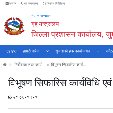
Accessibility
मुख्य
मुख्य
वेबसाइट
सम्पर्क
गृह मन्त्रालय
टेलिफोन निर्देशिका
Mode
सामाग्री
नेभिगेसन
खोजमा
सुरु
पढ्नुहाेस्
पढ्नुहाेस्
जानुहोस्
नेपाल सरकार
गर्नुहोस्
गृह मन्त्रालय
जिल्ला प्रशासन कार्यालय, जुम
गृह पृष्ठ
हाम्राे बारेमा
सुचनाको हक कार्यान्वयन
फाँट
निर्देशिका तथा कार्य...
विभूषण सिफारिस कार्य...
विभूषण सिफारिस कार्यविधि एवं
2076-03-01