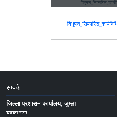
विभूषण_सिफारिस_कार्यविध
सम्पर्क
जिल्ला प्रशासन कार्यालय, जुम्ला
खलङ्गा बजार