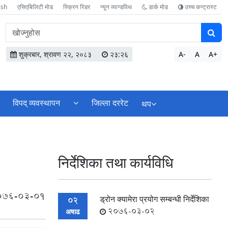
ish
एसिएबिलिटी मोड
स्क्रिन रिडर
न्यून व्यान्डविथ
डार्क मोड
उच्च कन्ट्रास्ट
वेबसाइटमा
सामग्री
खोज्नुहोस
शुक्रबार, श्रावण २२, २०८३
२३:२६
A-
A
A+
विपद् व्यवस्थापन
जिल्ला दररेट
थप
निर्देशिका तथा कार्यविधि
076-03-01
ड्रोन क्यामेरा प्रयोग सम्बन्धी निर्देशिका
02
2076-03-02
अषाढ