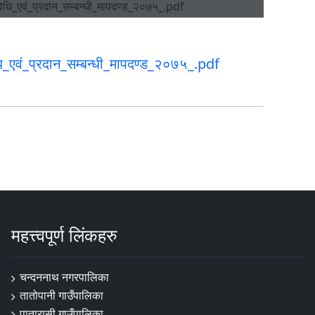
ि_एवं_प्रदान_सम्बन्धी_मापदण्ड_२०७५_.pdf
महत्त्वपूर्ण लिंकहरु
चन्दननाथ नगरपालिका
तातोपानी गाउँपालिका
पातारासी गाउँपालिका