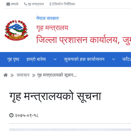
Accessibility
मुख्य
मुख्य
वेबसाइट
सम्पर्क
गृह मन्त्रालय
टेलिफोन निर्देशिका
Mode
सामाग्री
नेभिगेसन
खोजमा
सुरु
पढ्नुहाेस्
पढ्नुहाेस्
जानुहोस्
नेपाल सरकार
गर्नुहोस्
गृह मन्त्रालय
जिल्ला प्रशासन कार्यालय, जुम
गृह पृष्ठ
हाम्राे बारेमा
सुचनाको हक कार्यान्वयन
फाँट
समाचार
गृह मन्त्रालयको सूचन...
गृह मन्त्रालयको सूचना
२०७५-०९-१८