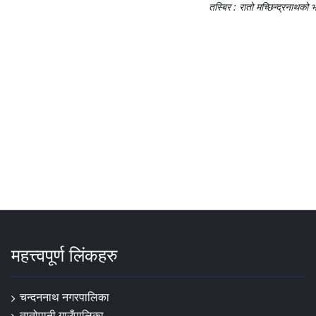
तस्बिर : रातो मच्छिन्द्रनाथको 
महत्त्वपूर्ण लिंकहरु
चन्दननाथ नगरपालिका
तातोपानी गाउँपालिका