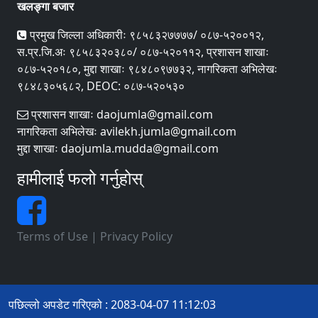
खलङ्गा बजार
प्रमुख जिल्ला अधिकारीः ९८५८३२७७७७/ ०८७-५२००१२,
स.प्र.जि.अः ९८५८३२०३८०/ ०८७-५२०११२, प्रशासन शाखाः
०८७-५२०१८०, मुद्दा शाखाः ९८४८०९७७३२, नागरिकता अभिलेखः
९८४८३०५६८२, DEOC: ०८७-५२०५३०
प्रशासन शाखाः daojumla@gmail.com
नागरिकता अभिलेखः avilekh.jumla@gmail.com
मुद्दा शाखाः daojumla.mudda@gmail.com
हामीलाई फलो गर्नुहोस्
Terms of Use
|
Privacy Policy
पछिल्लो अपडेट गरिएको : 2083-04-07 11:12:03