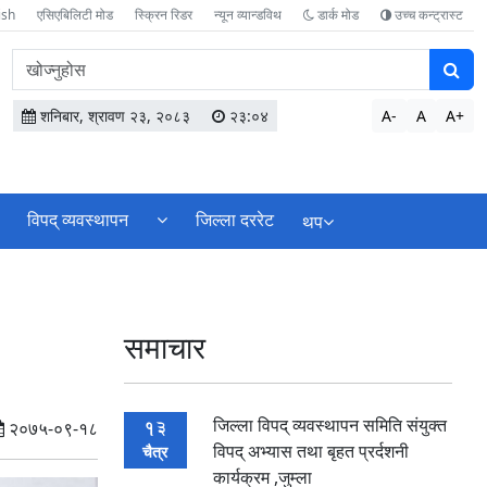
ish
एसिएबिलिटी मोड
स्क्रिन रिडर
न्यून व्यान्डविथ
डार्क मोड
उच्च कन्ट्रास्ट
वेबसाइटमा
सामग्री
खोज्नुहोस
शनिबार, श्रावण २३, २०८३
२३:०४
A-
A
A+
विपद् व्यवस्थापन
जिल्ला दररेट
थप
समाचार
जिल्ला विपद् व्यवस्थापन समिति संयुक्त
13
२०७५-०९-१८
विपद् अभ्यास तथा बृहत प्रर्दशनी
चैत्र
कार्यक्रम ,जुम्ला