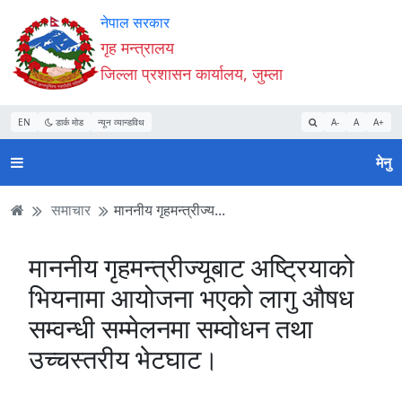
Accessibility
मुख्य
मुख्य
वेबसाइट
नेपाल सरकार
Mode
सामाग्री
नेभिगेसन
खोजमा
गृह मन्त्रालय
सुरु
पढ्नुहाेस्
पढ्नुहाेस्
जानुहोस्
जिल्ला प्रशासन कार्यालय, जुम्ला
गर्नुहोस्
EN
डार्क मोड
न्यून व्यान्डविथ
A-
A
A+
मेनु
समाचार
माननीय गृहमन्त्रीज्य...
माननीय गृहमन्त्रीज्यूबाट अष्ट्रियाको
भियनामा आयोजना भएको लागु ‌औषध
सम्वन्धी सम्मेलनमा सम्वोधन तथा
उच्चस्तरीय भेटघाट।