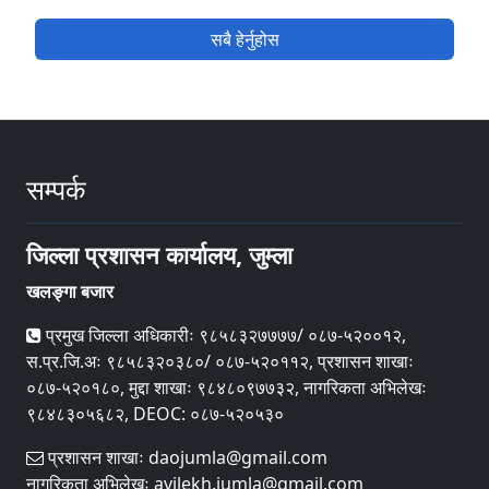
सबै हेर्नुहोस
सम्पर्क
जिल्ला प्रशासन कार्यालय, जुम्ला
खलङ्गा बजार
प्रमुख जिल्ला अधिकारीः ९८५८३२७७७७/ ०८७-५२००१२,
स.प्र.जि.अः ९८५८३२०३८०/ ०८७-५२०११२, प्रशासन शाखाः
०८७-५२०१८०, मुद्दा शाखाः ९८४८०९७७३२, नागरिकता अभिलेखः
९८४८३०५६८२, DEOC: ०८७-५२०५३०
प्रशासन शाखाः daojumla@gmail.com
नागरिकता अभिलेखः avilekh.jumla@gmail.com