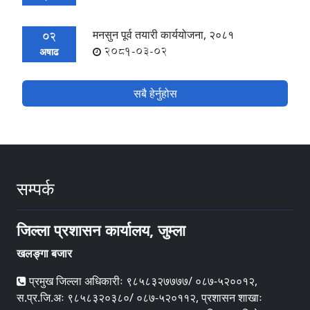
मनसुन पूर्व तयारी कार्ययोजना, २०८१
02
2081-03-02
अषाढ
सबै हेर्नुहोस
सम्पर्क
जिल्ला प्रशासन कार्यालय, जुम्ला
खलङ्गा बजार
प्रमुख जिल्ला अधिकारीः ९८५८३२७७७७/ ०८७-५२००१२,
स.प्र.जि.अः ९८५८३२०३८०/ ०८७-५२०११२, प्रशासन शाखाः