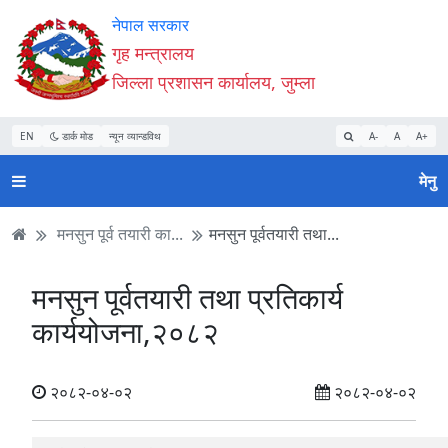
Accessibility
मुख्य
मुख्य
वेबसाइट
नेपाल सरकार
Mode
सामाग्री
नेभिगेसन
खोजमा
गृह मन्त्रालय
सुरु
पढ्नुहाेस्
पढ्नुहाेस्
जानुहोस्
जिल्ला प्रशासन कार्यालय, जुम्ला
गर्नुहोस्
EN
डार्क मोड
न्यून व्यान्डविथ
A-
A
A+
मेनु
मनसुन पूर्व तयारी का...
मनसुन पूर्वतयारी तथा...
मनसुन पूर्वतयारी तथा प्रतिकार्य
कार्ययोजना,२०८२
२०८२-०४-०२
२०८२-०४-०२