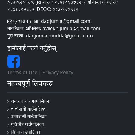
०८७-५२०१८०, मुद्दा शाखाः ९८४८०९७७३२, नागरिकता अभिलेखः
९८४८३०५६८२, DEOC: ०८७-५२०५३०
प्रशासन शाखाः daojumla@gmail.com
नागरिकता अभिलेखः avilekh.jumla@gmail.com
मुद्दा शाखाः daojumla.mudda@gmail.com
हामीलाई फलो गर्नुहोस्
Terms of Use
|
Privacy Policy
महत्त्वपूर्ण लिंकहरु
चन्दननाथ नगरपालिका
तातोपानी गाउँपालिका
पातारासी गाउँपालिका
गुठिचौर गाउँपालिका
सिंजा गाउँपालिका